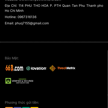
Địa Chỉ:
114 PHU THO HOA P. PTH Quan Tan Phu Thanh pho
Ho Chi Minh
Hotline:
0967316136
Email: phuq7155@gmail.com
Bảo Mật:
Phương thức gửi tiền: