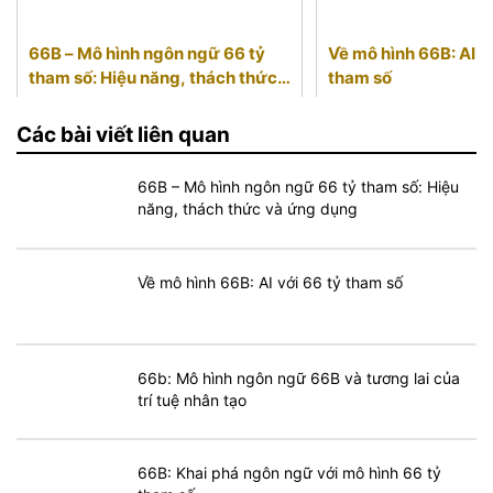
66B – Mô hình ngôn ngữ 66 tỷ
Về mô hình 66B: AI vớ
tham số: Hiệu năng, thách thức
tham số
và ứng dụng
Các bài viết liên quan
66B – Mô hình ngôn ngữ 66 tỷ tham số: Hiệu
năng, thách thức và ứng dụng
Về mô hình 66B: AI với 66 tỷ tham số
66b: Mô hình ngôn ngữ 66B và tương lai của
trí tuệ nhân tạo
66B: Khai phá ngôn ngữ với mô hình 66 tỷ