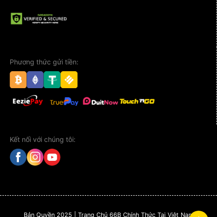
Phương thức gửi tiền:
Kết nối với chúng tôi:
Bản Quyền 2025 | Trang Chủ 66B Chính Thức Tại Việt Nam