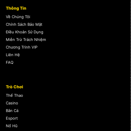
Thông Tin
Về Chúng Tôi
Chính Sách Bảo Mật
Điều Khoản Sử Dụng
Miễn Trừ Trách Nhiệm
Chương Trình VIP
Liên Hệ
FAQ
Trò Chơi
Thể Thao
Casino
Bắn Cá
Esport
Nổ Hũ