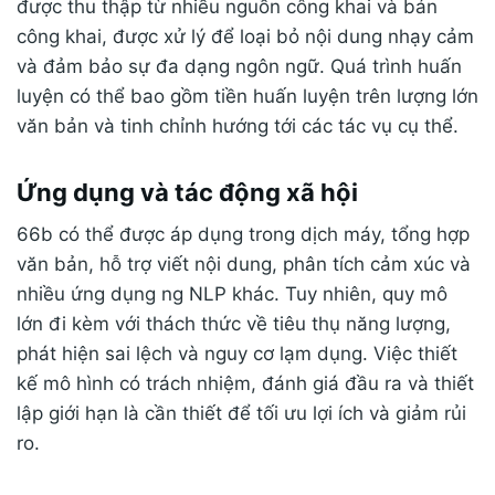
được thu thập từ nhiều nguồn công khai và bán
công khai, được xử lý để loại bỏ nội dung nhạy cảm
và đảm bảo sự đa dạng ngôn ngữ. Quá trình huấn
luyện có thể bao gồm tiền huấn luyện trên lượng lớn
văn bản và tinh chỉnh hướng tới các tác vụ cụ thể.
Ứng dụng và tác động xã hội
66b có thể được áp dụng trong dịch máy, tổng hợp
văn bản, hỗ trợ viết nội dung, phân tích cảm xúc và
nhiều ứng dụng ng NLP khác. Tuy nhiên, quy mô
lớn đi kèm với thách thức về tiêu thụ năng lượng,
phát hiện sai lệch và nguy cơ lạm dụng. Việc thiết
kế mô hình có trách nhiệm, đánh giá đầu ra và thiết
lập giới hạn là cần thiết để tối ưu lợi ích và giảm rủi
ro.