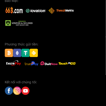
Bảo Mật:
Phương thức gửi tiền:
Kết nối với chúng tôi: