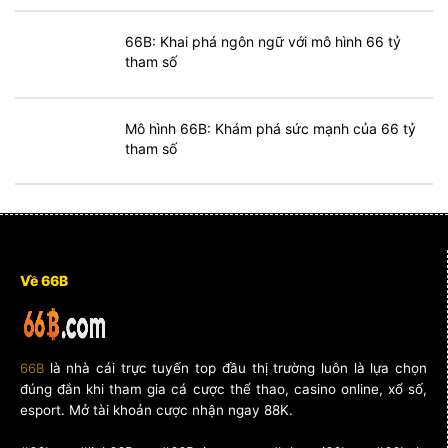
66B: Khai phá ngôn ngữ với mô hình 66 tỷ
tham số
Mô hình 66B: Khám phá sức mạnh của 66 tỷ
tham số
Về 66B
66B
là nhà cái trực tuyến top đầu thị trường luôn là lựa chọn
đúng đắn khi tham gia cá cược thể thao, casino online, xổ số,
esport. Mở tài khoản cược nhận ngay 88K.