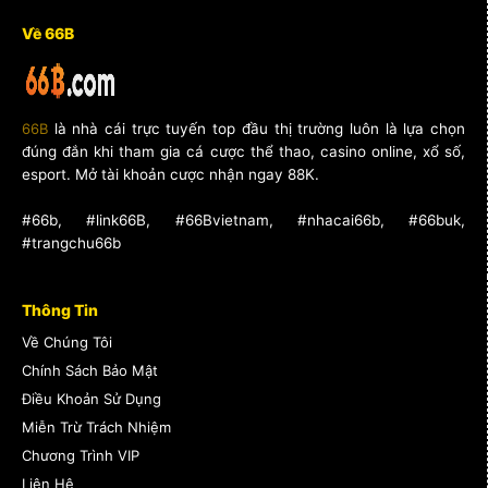
Về 66B
66B
là nhà cái trực tuyến top đầu thị trường luôn là lựa chọn
đúng đắn khi tham gia cá cược thể thao, casino online, xổ số,
esport. Mở tài khoản cược nhận ngay 88K.
#66b, #link66B, #66Bvietnam, #nhacai66b, #66buk,
#trangchu66b
Thông Tin
Về Chúng Tôi
Chính Sách Bảo Mật
Điều Khoản Sử Dụng
Miễn Trừ Trách Nhiệm
Chương Trình VIP
Liên Hệ