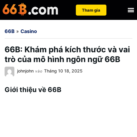
Nhảy
Tìm
Tham gia
đến
kiếm
nội
cho:
66B
»
Casino
dung
66B: Khám phá kích thước và vai
trò của mô hình ngôn ngữ 66B
johnjohn
Tháng 10 18, 2025
vào
Giới thiệu về 66B