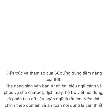
để triển khai thực tế trong doanh nghiệp và giáo
dục.
Những thách thức và triển vọng tương lai
66b đối mặt với thách thức về chi phí tính toán, tiêu
thụ năng lượng và rủi ro về thiên vị dữ liệu. Nguồn
dữ liệu đào tạo và biện minh cho mô hình cần được
giám sát chặt chẽ. Trong tương lai, các kỹ thuật như
làm mỏng mô hình, distillation, và viện dẫn có thể
làm tối ưu hiệu suất với chi phí thấp hơn.
" width="800" height="440" layout="responsive">
Kiến trúc và tham số của 66b
Ứng dụng tiềm năng
của 66b
Khả năng sinh văn bản tự nhiên, hiểu ngữ cảnh và
phục vụ cho chatbot, dịch máy, hỗ trợ viết nội dung,
và phân tích dữ liệu ngôn ngữ là rất lớn. Việc tinh
chỉnh theo domain và an toàn nội dung là cần thiết