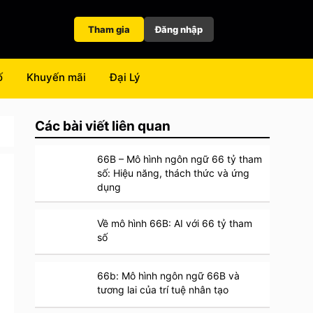
Tham gia
Đăng nhập
ố
Khuyến mãi
Đại Lý
Các bài viết liên quan
66B – Mô hình ngôn ngữ 66 tỷ tham
số: Hiệu năng, thách thức và ứng
dụng
Về mô hình 66B: AI với 66 tỷ tham
số
66b: Mô hình ngôn ngữ 66B và
tương lai của trí tuệ nhân tạo