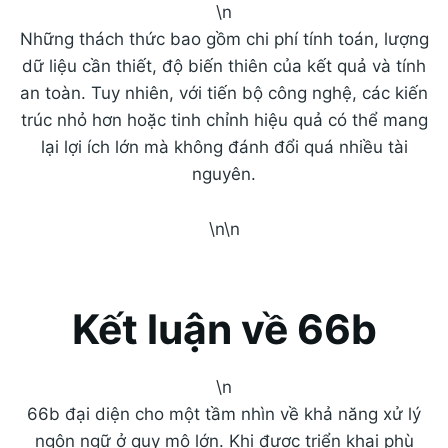
\n
Những thách thức bao gồm chi phí tính toán, lượng
dữ liệu cần thiết, độ biến thiên của kết quả và tính
an toàn. Tuy nhiên, với tiến bộ công nghệ, các kiến
trúc nhỏ hơn hoặc tinh chỉnh hiệu quả có thể mang
lại lợi ích lớn mà không đánh đổi quá nhiều tài
nguyên.
\n\n
Kết luận về 66b
\n
66b đại diện cho một tầm nhìn về khả năng xử lý
ngôn ngữ ở quy mô lớn. Khi được triển khai phù