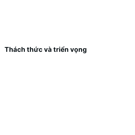
chuyên biệt giúp cải thiện độ chính xác và sự phù
hợp với ngữ cảnh người dùng.
\n\n
Thách thức và triển vọng
\n
Những thách thức bao gồm chi phí tính toán, lượng
dữ liệu cần thiết, độ biến thiên của kết quả và tính
an toàn. Tuy nhiên, với tiến bộ công nghệ, các kiến
trúc nhỏ hơn hoặc tinh chỉnh hiệu quả có thể mang
lại lợi ích lớn mà không đánh đổi quá nhiều tài
nguyên.
\n\n