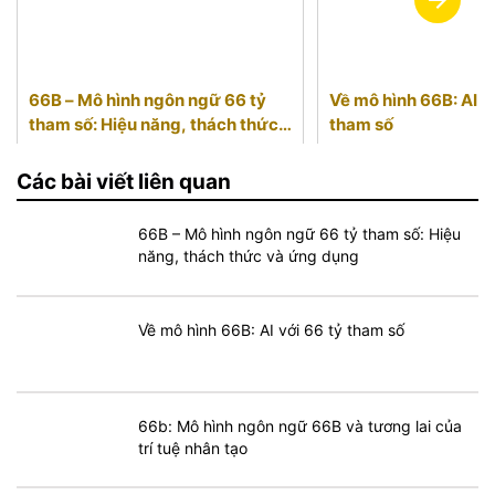
66B – Mô hình ngôn ngữ 66 tỷ
Về mô hình 66B: AI vớ
tham số: Hiệu năng, thách thức
tham số
và ứng dụng
Các bài viết liên quan
66B – Mô hình ngôn ngữ 66 tỷ tham số: Hiệu
năng, thách thức và ứng dụng
Về mô hình 66B: AI với 66 tỷ tham số
66b: Mô hình ngôn ngữ 66B và tương lai của
trí tuệ nhân tạo