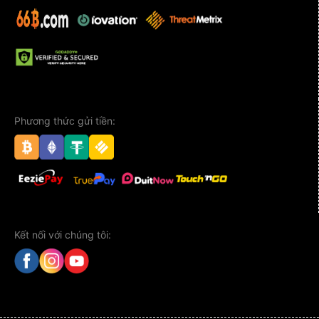
Phương thức gửi tiền:
Kết nối với chúng tôi: