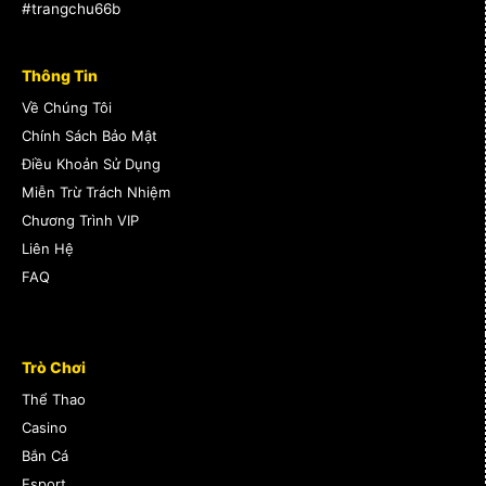
#trangchu66b
Thông Tin
Về Chúng Tôi
Chính Sách Bảo Mật
Điều Khoản Sử Dụng
Miễn Trừ Trách Nhiệm
Chương Trình VIP
Liên Hệ
FAQ
Trò Chơi
Thể Thao
Casino
Bắn Cá
Esport