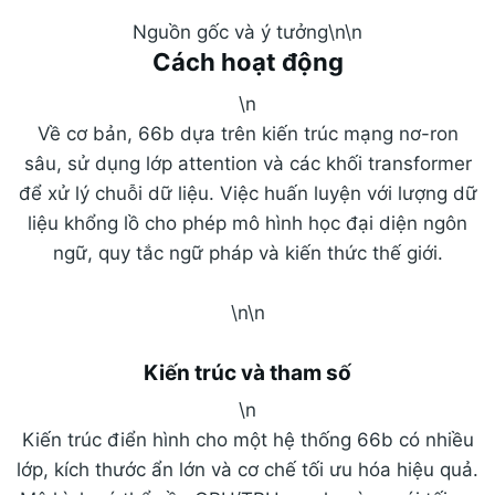
" width="800" height="440" layout="responsive">
Nguồn gốc và ý tưởng\n\n
Cách hoạt động
\n
Về cơ bản, 66b dựa trên kiến trúc mạng nơ-ron
sâu, sử dụng lớp attention và các khối transformer
để xử lý chuỗi dữ liệu. Việc huấn luyện với lượng dữ
liệu khổng lồ cho phép mô hình học đại diện ngôn
ngữ, quy tắc ngữ pháp và kiến thức thế giới.
\n\n
Kiến trúc và tham số
\n
Kiến trúc điển hình cho một hệ thống 66b có nhiều
lớp, kích thước ẩn lớn và cơ chế tối ưu hóa hiệu quả.